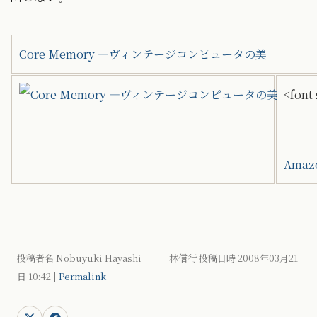
Core Memory ―ヴィンテージコンピュータの美
<font
Ama
投稿者名 Nobuyuki Hayashi 林信行 投稿日時 2008年03月21
日
10:42
|
Permalink