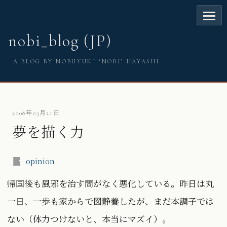
nobi_blog (JP)
A BLOG BY NOBUYUKI ‘NOBI’ HAYASHI
2008年03月21日
夢を描く力
opinion
帰国後も風邪を治す間がなく悪化している。昨日は丸
一日、一歩も家からで図静養したが、まだ本調子では
ない（体力つけないと、本当にマズイ）。