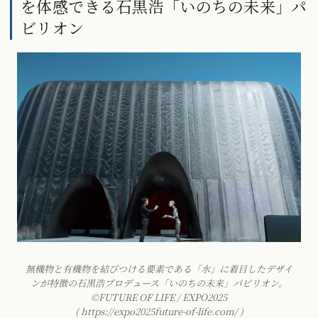
を体感できる石黒浩「いのちの未来」パ
ビリオン
無機物と有機物を結びつける要素である「水」に着目したデザイ
ンが特徴の石黒浩プロデュース「いのちの未来」パビリオン。
©FUTURE OF LIFE / EXPO2025
( https://expo2025future-of-life.com/ )