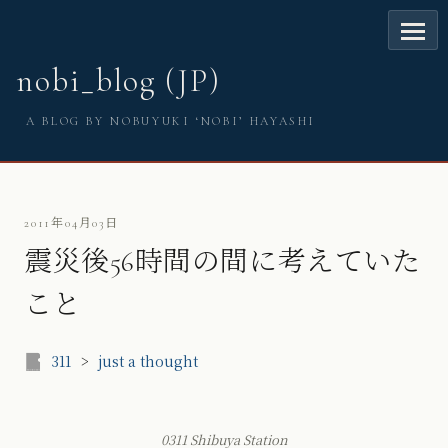
nobi_blog (JP)
A BLOG BY NOBUYUKI ‘NOBI’ HAYASHI
2011年04月03日
震災後56時間の間に考えていた
こと
311
>
just a thought
0311 Shibuya Station