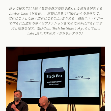
日本で1000年以上続く貴族の遊び香道で使われる道具を研究する
Amber Case（写真右）。京都にある天皇家ゆかりのお寺にて。
彼女はこうした古い道具にこそCalmさがある、最新テクノロジー
で作られた道具の多くはアテンションを求めて派手に作られすぎ
だと注意を促す。左はCalm Tech Institute Tokyoそしてmui
Lab代表の大木和典（おおきかずのり）