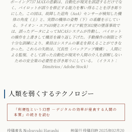
ボーイング737 MAXの悲劇は、自動化が現実を誤認するだけでな
く、パイロットが誤りを修正する能力を奪い得ることを浮き彫り
にした。この図は、故障した迎角（AoA）センサーが検知した機
体の角度（上）と、実際の機体の姿勢（下）の乖離を示してい
る。ライオン・エア610便とエチオピア航空302便の墜落事故で
は、誤ったデータによってMCASシステムが作動し、パイロット
の操作を上書きして機首を繰り返し下げた。手動操作の制限と不
十分な訓練により、乗員はシステムの暴走を抑えることができな
かった。これらの失敗は、冗長性（バックアップ機構）、人間に
よる監視、そして誤った自動化が現実や人間の介入を誤解しない
ための安全策の必要性を浮き彫りにしている。（イラスト：
Dimitrios / Adobe Stock）
人類を弱くするテクノロジー
「利便性という幻想 ―デジタルの効率が侵食する人間の
本質」の続きを読む
投稿者名 Nobuyuki Hayashi 林信行 投稿日時 2025年02月20