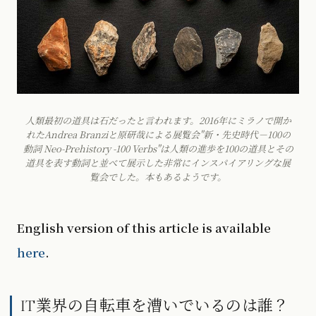
人類最初の道具は石だったと言われます。2016年にミラノで開か
れたAndrea Branziと原研哉による展覧会"新・先史時代－100の
動詞 Neo-Prehistory -100 Verbs"は人類の進歩を100の道具とその
道具を表す動詞と並べて展示した非常にインスパイアリングな展
覧会でした。本もあるようです。
English version of this article is available
here
.
IT業界の自転車を漕いでいるのは誰？