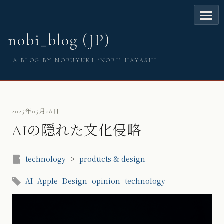
nobi_blog (JP)
A BLOG BY NOBUYUKI ‘NOBI’ HAYASHI
2025年05月08日
AIの隠れた文化侵略
technology
>
products & design
AI
Apple
Design
opinion
technology