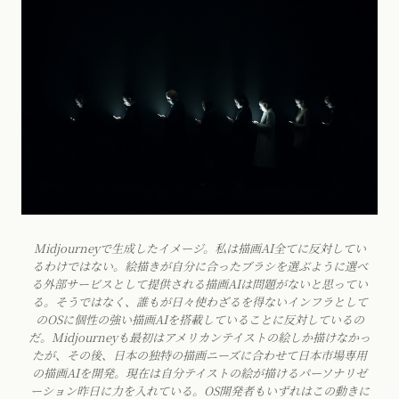
Midjourneyで生成したイメージ。私は描画AI全てに反対してい
るわけではない。絵描きが自分に合ったブラシを選ぶように選べ
る外部サービスとして提供される描画AIは問題がないと思ってい
る。そうではなく、誰もが日々使わざるを得ないインフラとして
のOSに個性の強い描画AIを搭載していることに反対しているの
だ。Midjourneyも最初はアメリカンテイストの絵しか描けなかっ
たが、その後、日本の独特の描画ニーズに合わせて日本市場専用
の描画AIを開発。現在は自分テイストの絵が描けるパーソナリゼ
ーション昨日に力を入れている。OS開発者もいずれはこの動きに