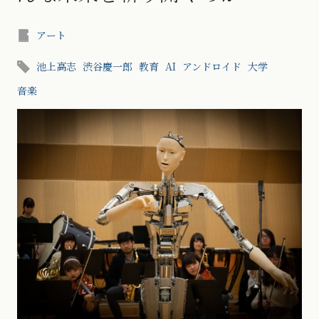
アート
池上高志
渋谷慶一郎
教育
AI
アンドロイド
大学
音楽