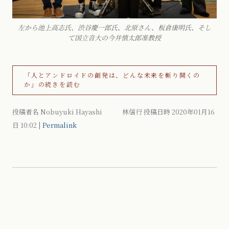
左から池上高志氏、渋谷慶一郎氏、北原さん、板倉康明氏、そし
て国立音大の今井慎太郎准教授
「人とアンドロイドの創発は、どんな未来を斬り開くの
か」の続きを読む
投稿者名 Nobuyuki Hayashi 林信行 投稿日時 2020年01月16
日
10:02
|
Permalink