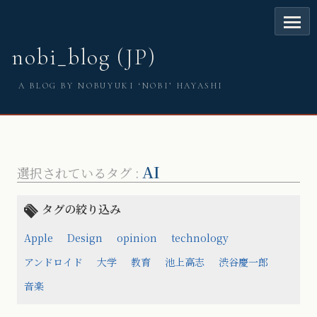
nobi_blog (JP)
A BLOG BY NOBUYUKI ‘NOBI’ HAYASHI
AI
選択されているタグ :
タグの絞り込み
Apple
Design
opinion
technology
アンドロイド
大学
教育
池上高志
渋谷慶一郎
音楽