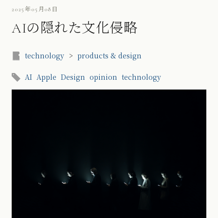
2025年05月08日
AIの隠れた文化侵略
technology
>
products & design
AI
Apple
Design
opinion
technology