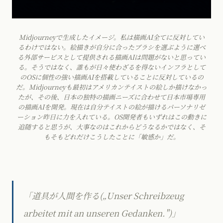
Midjourneyで生成したイメージ。私は描画AI全てに反対してい
るわけではない。絵描きが自分に合ったブラシを選ぶように選べ
る外部サービスとして提供される描画AIは問題がないと思ってい
る。そうではなく、誰もが日々使わざるを得ないインフラとして
のOSに個性の強い描画AIを搭載していることに反対しているの
だ。Midjourneyも最初はアメリカンテイストの絵しか描けなかっ
たが、その後、日本の独特の描画ニーズに合わせて日本市場専用
の描画AIを開発。現在は自分テイストの絵が描けるパーソナリゼ
ーション昨日に力を入れている。OS開発者もいずれはこの動きに
追随すると思うが、大事なのはこれからどうなるかではなく、そ
もそもどれだけこうしたことに「敏感か」だ。
「道具が人間を作る(„Unser Schreibzeug
arbeitet mit an unseren Gedanken.")」