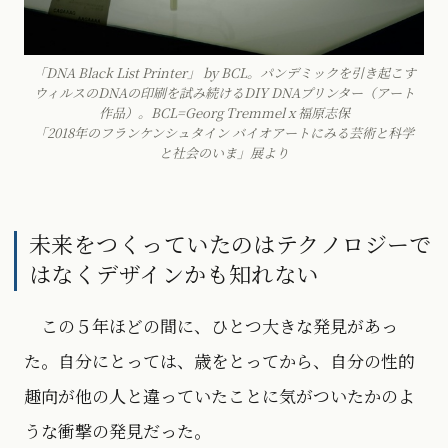
「DNA Black List Printer」 by BCL。パンデミックを引き起こす
ウィルスのDNAの印刷を試み続けるDIY DNAプリンター（アート
作品）。BCL=Georg Tremmel x 福原志保
「2018年のフランケンシュタイン バイオアートにみる芸術と科学
と社会のいま」展より
未来をつくっていたのはテクノロジーで
はなくデザインかも知れない
この５年ほどの間に、ひとつ大きな発見があっ
た。自分にとっては、歳をとってから、自分の性的
趣向が他の人と違っていたことに気がついたかのよ
うな衝撃の発見だった。