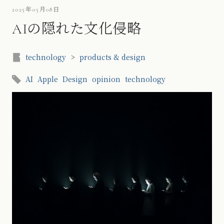
2025年05月08日
AIの隠れた文化侵略
technology
>
products & design
AI
Apple
Design
opinion
technology