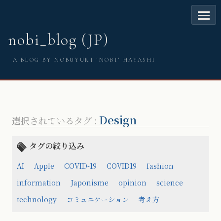
nobi_blog (JP)
A BLOG BY NOBUYUKI ‘NOBI’ HAYASHI
Design
選択されているタグ :
タグの絞り込み
AI
Apple
COVID-19
COVID19
fashion
information
Japonisme
opinion
science
technology
コミュニケーション
考え方