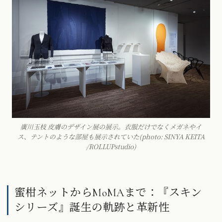
廣川玉枝 皮膚のデザイン展の展示。衣服だけでなくメガネやイ
ス、テントのような部屋も展示されていた(photo: SINYA KEITA
/ROLLUPstudio)
蜜柑ネットからMoMAまで：『スキン
シリーズ』誕生の軌跡と革新性