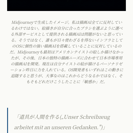
Midjourneyで生成したイメージ。私は描画AI全てに反対してい
るわけではない。絵描きが自分に合ったブラシを選ぶように選べ
る外部サービスとして提供される描画AIは問題がないと思ってい
る。そうではなく、誰もが日々使わざるを得ないインフラとして
のOSに個性の強い描画AIを搭載していることに反対しているの
だ。Midjourneyも最初はアメリカンテイストの絵しか描けなかっ
たが、その後、日本の独特の描画ニーズに合わせて日本市場専用
の描画AIを開発。現在は自分テイストの絵が描けるパーソナリゼ
ーション昨日に力を入れている。OS開発者もいずれはこの動きに
追随すると思うが、大事なのはこれからどうなるかではなく、そ
もそもどれだけこうしたことに「敏感か」だ。
「道具が人間を作る(„Unser Schreibzeug
arbeitet mit an unseren Gedanken.")」