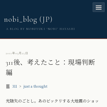
nobi_blog (JP)
A BLOG BY NOBUYUKI ‘NOBI’ HAYASHI
2011年03月25日
311後、考えたこと：現場判断
編
311
>
just a thought
光陰矢のごとし。あのビックリする大地震のショッ