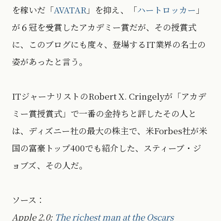
を稼いだ「
AVATAR
」を抑え、「
ハートロッカー
」
が６冠を受賞したアカデミー賞だが、その授賞式
に、このブログにも度々、登場するIT業界の名士の
姿があったと言う。
ITジャーナリストのRobert X. Cringelyが「アカデ
ミー賞授賞式」で一番の金持ちと評したその人と
は、ディズニー社の最大の株主で、米Forbes社が米
国の富豪トップ400でも紹介した、スティーブ・ジ
ョブズ、その人だ。
ソース：
Apple 2.0:
The richest man at the Oscars