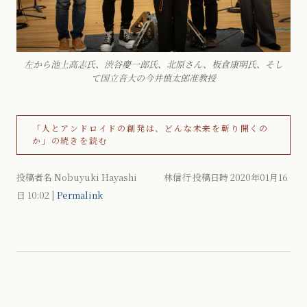
左から池上高志氏、渋谷慶一郎氏、北原さん、板倉康明氏、そし
て国立音大の今井慎太郎准教授
「人とアンドロイドの創発は、どんな未来を斬り開くの
か」の続きを読む
投稿者名 Nobuyuki Hayashi 林信行 投稿日時 2020年01月16
日
10:02
|
Permalink