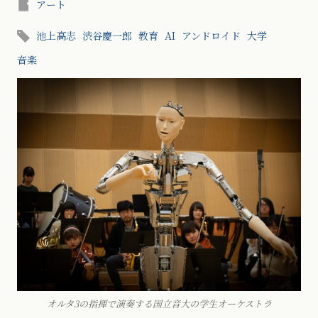
アート
池上高志
渋谷慶一郎
教育
AI
アンドロイド
大学
音楽
オルタ3の指揮で演奏する国立音大の学生オーケストラ