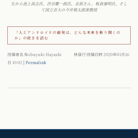
左から池上高志氏、渋谷慶一郎氏、北原さん、板倉康明氏、そし
て国立音大の今井慎太郎准教授
「人とアンドロイドの創発は、どんな未来を斬り開くの
か」の続きを読む
投稿者名 Nobuyuki Hayashi 林信行 投稿日時 2020年01月16
日
10:02
|
Permalink