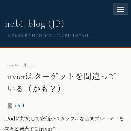
nobi_blog (JP)
A BLOG BY NOBUYUKI ‘NOBI’ HAYASHI
2005年11月27日
irvierはターゲットを間違って
いる（かも？）
iPod
iPodに対抗して安価かつカラフルな音楽プレーヤーを
次々と発売するiriver社。