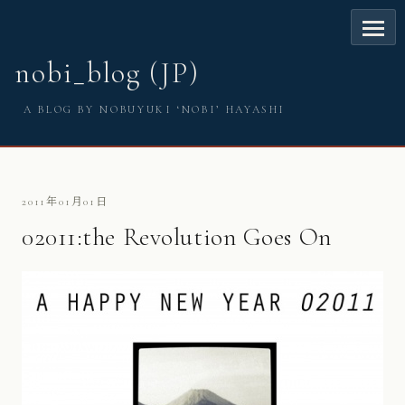
nobi_blog (JP)
A BLOG BY NOBUYUKI ‘NOBI’ HAYASHI
2011年01月01日
02011:the Revolution Goes On