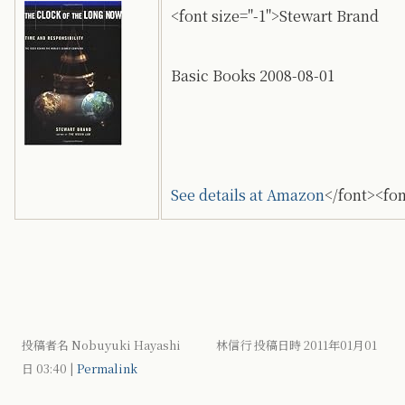
<font size="-1">Stewart Brand
Basic Books 2008-08-01
See details at Amazon
</font><fon
投稿者名 Nobuyuki Hayashi 林信行 投稿日時 2011年01月01
日
03:40
|
Permalink