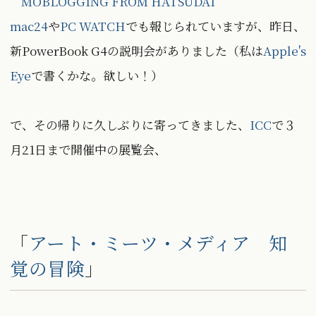
mac24
や
PC WATCH
でも報じられていますが、昨日、
新PowerBook G4の説明会がありました（私は
Apple's
Eye
で書くかな。欲しい！）
で、その帰りに久しぶりに寄ってきました、
ICC
で３
月21日まで開催中の展覧会、
「
アート・ミーツ・メディア 知
覚の冒険
」