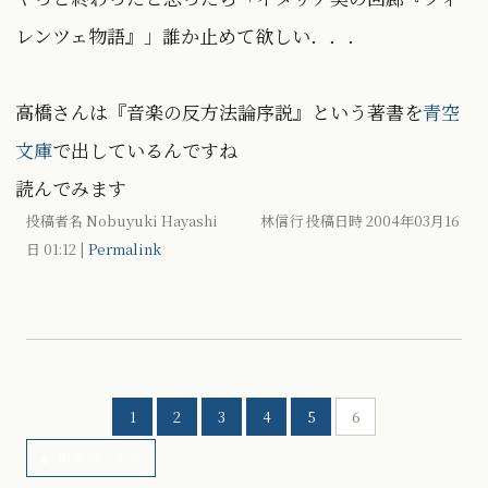
レンツェ物語』」誰か止めて欲しい．．．
高橋さんは『音楽の反方法論序説』という著書を
青空
文庫
で出しているんですね
読んでみます
投稿者名 Nobuyuki Hayashi 林信行 投稿日時 2004年03月16
日
01:12
|
Permalink
1
2
3
4
5
6
前のページへ