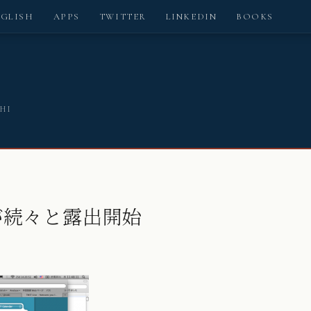
NGLISH
APPS
TWITTER
LINKEDIN
BOOKS
SHI
dが続々と露出開始