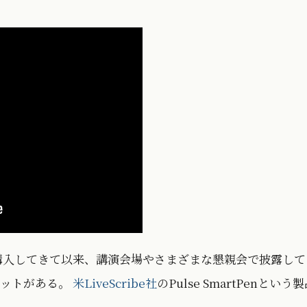
Oで購入してきて以来、講演会場やさまざまな懇親会で披露して
ェットがある。
米LiveScribe社
のPulse SmartPenという