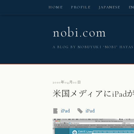
HOME
PROFILE
JAPANESE
E
nobi.com
A BLOG BY NOBUYUKI ‘NOBI’ HAYA
2010年04月01日
米国メディアにiPa
iPad
iPad