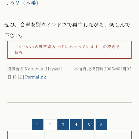
ょう？（本番）
ぜひ、音声を別ウインドウで再生しながら、楽しんで
下さい。
「SEESAAの音声読み上げにハマっています」の続きを
読む
投稿者名 Nobuyuki Hayashi 林信行 投稿日時 2005年03月05
日
18:12
|
Permalink
1
2
3
4
5
6
前のページへ
次のページへ