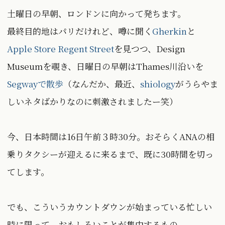
土曜日の早朝、ロンドンに向かって発ちます。
最終目的地はパリだけれど、噂に聞く
Gherkin
と
Apple Store Regent Street
を見つつ、Design
Museumを覗き、日曜日の早朝はThames川沿いを
Segwayで散歩
（なんだか、最近、
shiology
がうらやま
しいネタばかりなのに刺激されましたー笑）
今、日本時間は16日午前３時30分。おそらくANAの相
乗りタクシーが迎えるに来るまで、既に30時間を切っ
てします。
でも、こういうカウントダウンが始まっている忙しい
時に限って、おもしろいことが集中するもの．．．