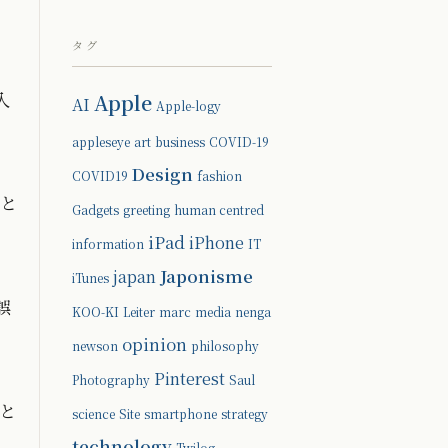
タグ
入
Apple
AI
Apple-logy
appleseye
art
business
COVID-19
Design
COVID19
fashion
ると
Gadgets
greeting
human centred
iPad
iPhone
information
IT
Japonisme
japan
iTunes
誤
KOO-KI
Leiter
marc
media
nenga
opinion
newson
philosophy
Pinterest
Photography
Saul
トと
science
Site
smartphone
strategy
technology
Twilog