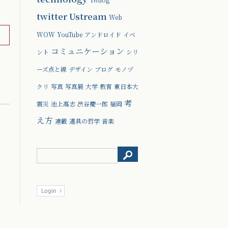
twitter
Ustream
Web
WOW
YouTube
アンドロイド
イベ
コミュニケーション
ント
シリ
ーズ点と線
デザイン
ブログ
モノヅ
クリ
写真
写真展
大学
教育
東日本大
考
震災
池上高志
渋谷慶一郎
福岡
え方
連載
道具の哲学
音楽