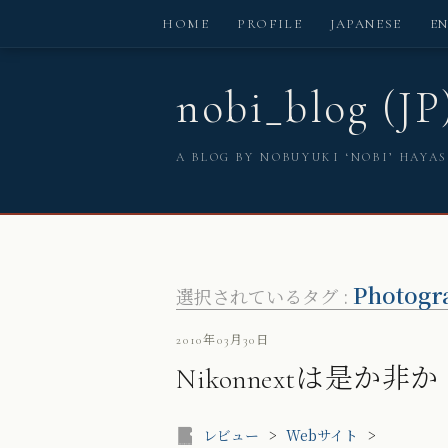
HOME
PROFILE
JAPANESE
E
nobi_blog (JP
A BLOG BY NOBUYUKI ‘NOBI’ HAYA
Photogr
選択されているタグ :
2010年03月30日
Nikonnextは是か非か
レビュー
>
Webサイト
>