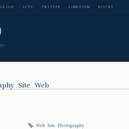
NGLISH
APPS
TWITTER
LINKEDIN
BOOKS
)
SHI
aphy
Site
Web
,
,
Web
Site
Photography