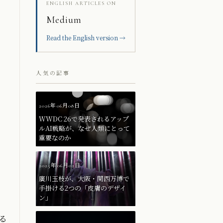
ENGLISH ARTICLES ON
Medium
Read the English version →
人気の記事
2026年06月08日
WWDC 26で発表されるアップ
ルAI戦略が、なぜ人類にとって
重要なのか
2025年06月02日
廣川玉枝が、大阪・関西万博で
手掛ける2つの「皮膚のデザイ
ン」
る