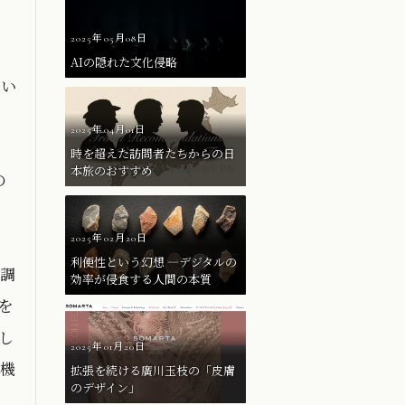
2025年05月08日
AIの隠れた文化侵略
いい
2025年04月01日
時を超えた訪問者たちからの日
本旅のおすすめ
の
2025年02月20日
利便性という幻想 ―デジタルの
を調
効率が侵食する人間の本質
を
し
2025年01月20日
ら機
拡張を続ける廣川玉枝の「皮膚
のデザイン」