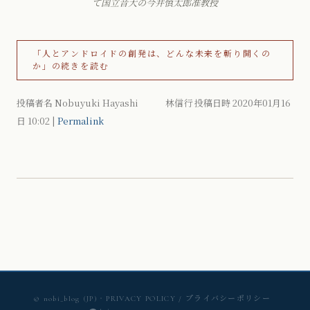
て国立音大の今井慎太郎准教授
「人とアンドロイドの創発は、どんな未来を斬り開くの
か」の続きを読む
投稿者名 Nobuyuki Hayashi 林信行 投稿日時 2020年01月16
日
10:02
|
Permalink
© nobi_blog (JP)
・
PRIVACY POLICY / プライバシーポリシー