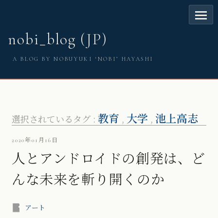
nobi_blog (JP)
A BLOG BY NOBUYUKI ‘NOBI’ HAYASHI
教育
大学
池上高志
選択されているタグ :
,
,
2020年01月16日
人とアンドロイドの創発は、ど
んな未来を斬り開くのか
アート