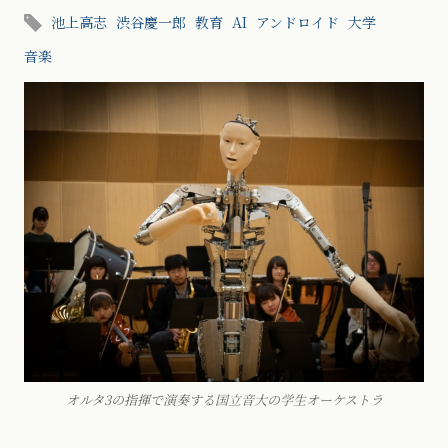
池上高志
渋谷慶一郎
教育
AI
アンドロイド
大学
音楽
オルタ3の指揮で演奏する国立音大の学生オーケストラ