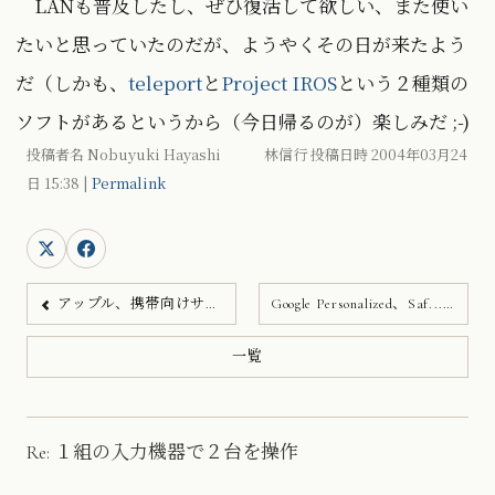
LANも普及したし、ぜひ復活して欲しい、また使い
たいと思っていたのだが、ようやくその日が来たよう
だ（しかも、
teleport
と
Project IROS
という２種類の
ソフトがあるというから（今日帰るのが）楽しみだ ;-)
投稿者名 Nobuyuki Hayashi 林信行 投稿日時 2004年03月24
日
15:38
|
Permalink
アップル、携帯向けサービス
Google Personalized、Saf...
一覧
Re: １組の入力機器で２台を操作