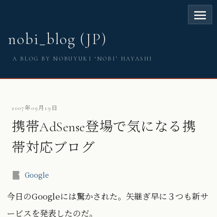
nobi_blog (JP)
A BLOG BY NOBUYUKI ‘NOBI’ HAYASHI
2007年09月19日
携帯AdSense登場で気になる携
帯対応ブログ
Google
今日のGoogleには驚かされた。矢継ぎ早に３つも新サ
ービスを発表したのだ。