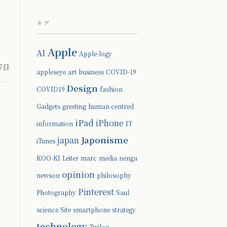
タグ
Apple
AI
Apple-logy
07日
appleseye
art
business
COVID-19
Design
COVID19
fashion
Gadgets
greeting
human centred
iPad
iPhone
information
IT
Japonisme
japan
iTunes
KOO-KI
Leiter
marc
media
nenga
opinion
newson
philosophy
Pinterest
Photography
Saul
science
Site
smartphone
strategy
technology
Twilog