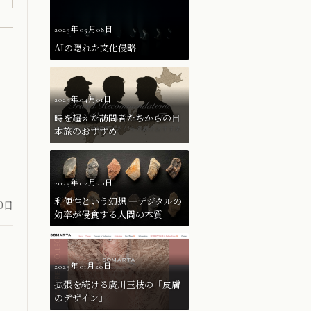
2025年05月08日
AIの隠れた文化侵略
2025年04月01日
時を超えた訪問者たちからの日
本旅のおすすめ
2025年02月20日
利便性という幻想 ―デジタルの
20日
効率が侵食する人間の本質
2025年01月20日
拡張を続ける廣川玉枝の「皮膚
のデザイン」