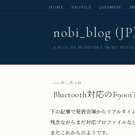
HOME
PROFILE
JAPANESE
E
nobi_blog (JP
A BLOG BY NOBUYUKI ‘NOBI’ HAYA
2003年12月18日
Bluetooth対応のF900i
下の記事で発表会場からリアルタイムレ
残念ながらまだ対応プロファイルな
まだこれからのようです。