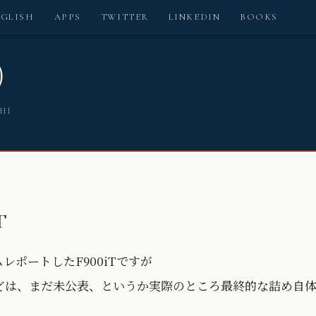
NGLISH
APPS
TWITTER
LINKEDIN
BOOKS
)
SHI
T
ポートしたF900iTですが
どは、まだ未公表、というか実際のところ最終的な詰め自