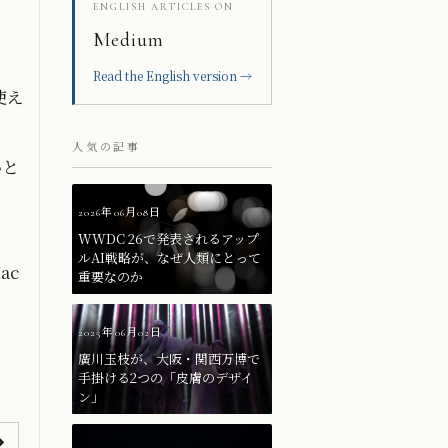
ENGLISH ARTICLES ON
Medium
Read the English version →
使え
人気の記事
いと
2026年06月08日
WWDC 26で発表されるアップ
ルAI戦略が、なぜ人類にとって
ac
重要なのか
2025年06月02日
廣川玉枝が、大阪・関西万博で
手掛ける2つの「皮膚のデザイ
ン」