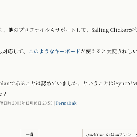
でなく、他のプロファイルもサポートして、Salling Clickerが
も対応して、
このようなキーボード
が使えると大変うれし
ianであることは認めていました。ということはiSyncでM
な？
稿日時 2003年12月18日
23:55
|
Permalink
一覧
QuickTime 6.5はauフレン...