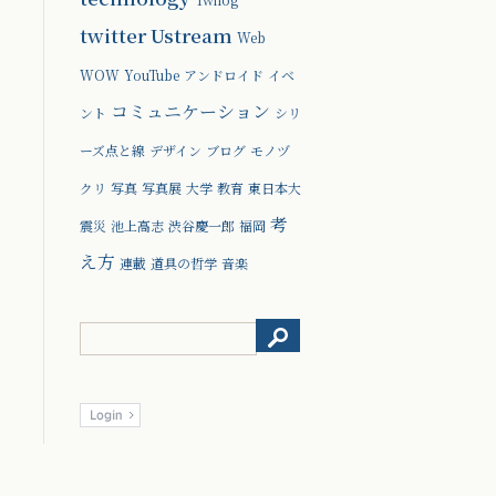
twitter
Ustream
Web
WOW
YouTube
アンドロイド
イベ
コミュニケーション
ント
シリ
ーズ点と線
デザイン
ブログ
モノヅ
クリ
写真
写真展
大学
教育
東日本大
考
震災
池上高志
渋谷慶一郎
福岡
え方
連載
道具の哲学
音楽