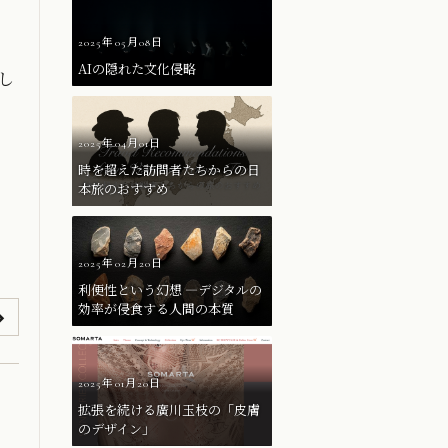
2025年05月08日
AIの隠れた文化侵略
し
2025年04月01日
時を超えた訪問者たちからの日
本旅のおすすめ
2025年02月20日
利便性という幻想 ―デジタルの
効率が侵食する人間の本質
2025年01月20日
拡張を続ける廣川玉枝の「皮膚
のデザイン」