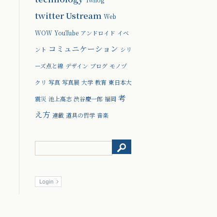
twitter
Ustream
Web
WOW
YouTube
アンドロイド
イベ
コミュニケーション
ント
シリ
ーズ点と線
デザイン
ブログ
モノヅ
クリ
写真
写真展
大学
教育
東日本大
考
震災
池上高志
渋谷慶一郎
福岡
え方
連載
道具の哲学
音楽