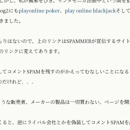
た。しかし、私が風邪をひき、サンタモニカ出張中という間を
og2にも
playonline poker
、
play online blackjack
そし
つきました。
もりはないので、上のリンクはSPAMMERが宣伝するサイ
へのリンクに変えてあります。
結してコメントSPAMを残すのがかえってむなしいことになる
のだけれど．．．
ような販売者、メーカーの製品は一切買わない、ページを開
ると、逆にライバル会社とかを偽装してコメントSPAMを