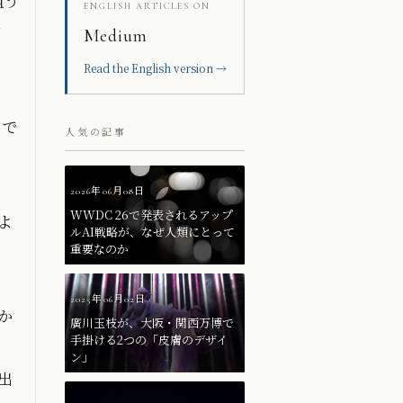
狙う
ENGLISH ARTICLES ON
て
Medium
Read the English version →
トで
人気の記事
2026年06月08日
WWDC 26で発表されるアップ
よ
ルAI戦略が、なぜ人類にとって
重要なのか
2025年06月02日
か
廣川玉枝が、大阪・関西万博で
手掛ける2つの「皮膚のデザイ
ン」
出