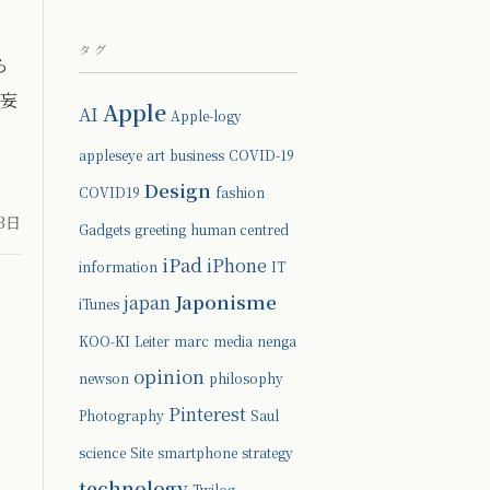
タグ
ら
妄
Apple
AI
Apple-logy
appleseye
art
business
COVID-19
Design
COVID19
fashion
23日
Gadgets
greeting
human centred
iPad
iPhone
information
IT
Japonisme
japan
iTunes
KOO-KI
Leiter
marc
media
nenga
opinion
newson
philosophy
Pinterest
Photography
Saul
science
Site
smartphone
strategy
technology
Twilog