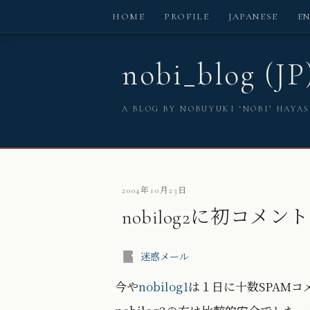
HOME
PROFILE
JAPANESE
E
nobi_blog (JP
A BLOG BY NOBUYUKI ‘NOBI’ HAYA
2004年10月23日
nobilog2に初コメント
迷惑メール
今や
nobilog1
は１日に十数SPAMコ