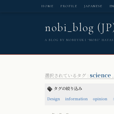
HOME
PROFILE
JAPANESE
E
nobi_blog (JP
A BLOG BY NOBUYUKI ‘NOBI’ HAYA
science
選択されているタグ :
タグの絞り込み
Design
information
opinion