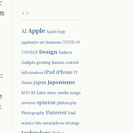
て
効
タグ
Apple
AI
Apple-logy
appleseye
art
business
COVID-19
Design
COVID19
fashion
Gadgets
greeting
human centred
iPad
iPhone
information
IT
に
Japonisme
japan
iTunes
KOO-KI
Leiter
marc
media
nenga
さ
opinion
newson
philosophy
に
Pinterest
Photography
Saul
science
Site
smartphone
strategy
technology
Twilog