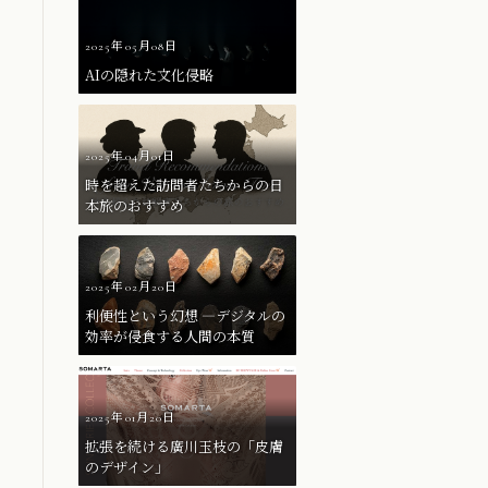
2025年05月08日
AIの隠れた文化侵略
2025年04月01日
時を超えた訪問者たちからの日
本旅のおすすめ
2025年02月20日
利便性という幻想 ―デジタルの
効率が侵食する人間の本質
2025年01月20日
拡張を続ける廣川玉枝の「皮膚
のデザイン」