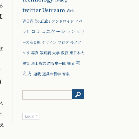
る
twitter
Ustream
Web
能
WOW
YouTube
アンドロイド
イベ
コミュニケーション
ント
シリ
ーズ点と線
デザイン
ブログ
モノヅ
欲
クリ
写真
写真展
大学
教育
東日本大
考
震災
池上高志
渋谷慶一郎
福岡
ど
え方
連載
道具の哲学
音楽
イ
ス
ニ
え