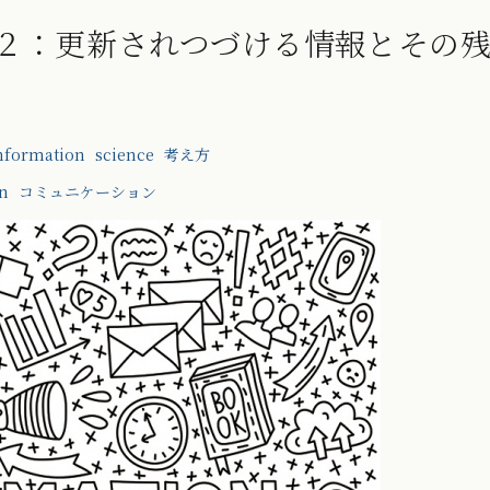
の学び２：更新されつづける情報とその
nformation
science
考え方
n
コミュニケーション