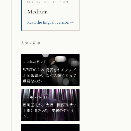
ENGLISH ARTICLES ON
残
Medium
Read the English version →
人気の記事
2026年06月08日
WWDC 26で発表されるアップ
ルAI戦略が、なぜ人類にとって
重要なのか
2025年06月02日
廣川玉枝が、大阪・関西万博で
手掛ける2つの「皮膚のデザイ
ン」