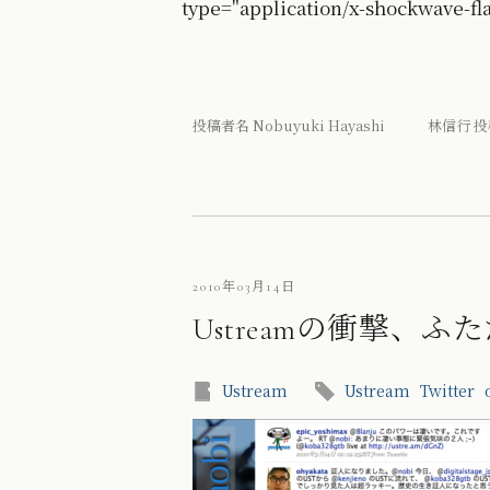
type="application/x-shockwave-fl
投稿者名 Nobuyuki Hayashi 林信行 投
2010年03月14日
Ustreamの衝撃、ふたた
Ustream
Ustream
Twitter