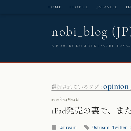
HOME
PROFILE
JAPANESE
E
nobi_blog (JP
A BLOG BY NOBUYUKI ‘NOBI’ HAYA
opinion
選択されているタグ :
2010年04月04日
iPad発売の裏で、また
Ustream
Ustream
Twitter