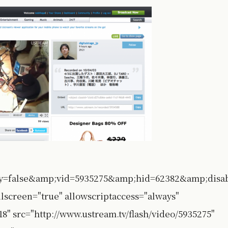
ay=false&amp;vid=5935275&amp;hid=62382&amp;dis
llscreen="true" allowscriptaccess="always"
8" src="http://www.ustream.tv/flash/video/5935275"