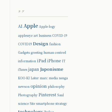
タグ
Apple
AI
Apple-logy
appleseye
art
business
COVID-19
Design
COVID19
fashion
Gadgets
greeting
human centred
iPad
iPhone
information
IT
Japonisme
japan
iTunes
KOO-KI
Leiter
marc
media
nenga
opinion
newson
philosophy
Pinterest
Photography
Saul
science
Site
smartphone
strategy
technology
Twilog