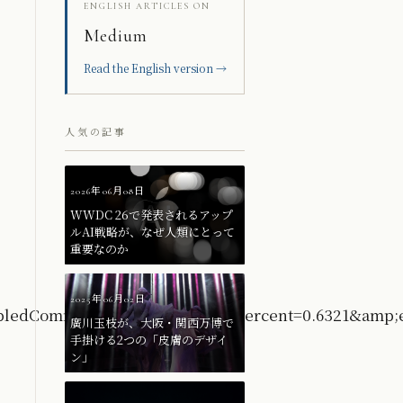
ENGLISH ARTICLES ON
Medium
Read the English version →
人気の記事
2026年06月08日
WWDC 26で発表されるアップ
ルAI戦略が、なぜ人類にとって
重要なのか
2025年06月02日
abledComment=true&amp;beginPercent=0.6321&amp;e
廣川玉枝が、大阪・関西万博で
手掛ける2つの「皮膚のデザイ
ン」