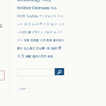
twitter
Ustream
Web
WOW
YouTube
アンドロイド
イベ
コミュニケーション
ント
シリ
な
ーズ点と線
デザイン
ブログ
モノヅ
クリ
写真
写真展
大学
教育
東日本大
考
震災
池上高志
渋谷慶一郎
福岡
え方
連載
道具の哲学
音楽