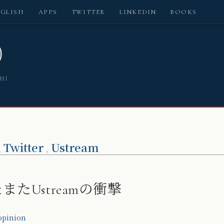
NGLISH
APPS
TWITTER
LINKEDIN
BOOKS
)
SHI
Twitter
Ustream
,
,
またUstreamの衝撃
opinion