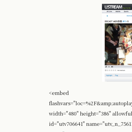
<embed
flashvars="loc=%2F&amp;autopl
width="480" height="386" allowfu
id="utv706641" name="utv_n_75611