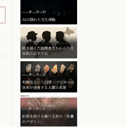
2025年05月08日
AIの隠れた文化侵略
2025年04月01日
時を超えた訪問者たちからの日
本旅のおすすめ
2025年02月20日
利便性という幻想 ―デジタルの
効率が侵食する人間の本質
2025年01月20日
拡張を続ける廣川玉枝の「皮膚
のデザイン」