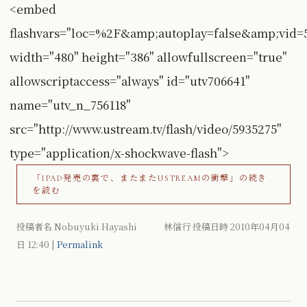
<embed
flashvars="loc=%2F&amp;autoplay=false&amp;vid
width="480" height="386" allowfullscreen="true"
allowscriptaccess="always" id="utv706641"
name="utv_n_756118"
src="http://www.ustream.tv/flash/video/5935275"
type="application/x-shockwave-flash">
「IPAD発売の裏で、またまたUSTREAMの衝撃」の続き
を読む
投稿者名 Nobuyuki Hayashi 林信行 投稿日時 2010年04月04
日
12:40
|
Permalink