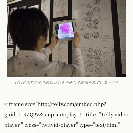
LOVE DISTANCEの絵コンテを通して映像をみているところ
<iframe src="http://telly.com/embed.php?
guid=1IRZQ9V&amp;autoplay=0" title="Telly video
player " class="twitvid-player" type="text/html"