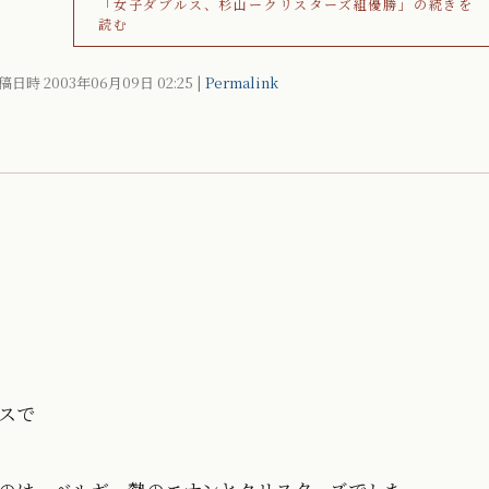
「女子ダブルス、杉山ークリスターズ組優勝」の続きを
読む
稿日時 2003年06月09日
02:25
|
Permalink
スで