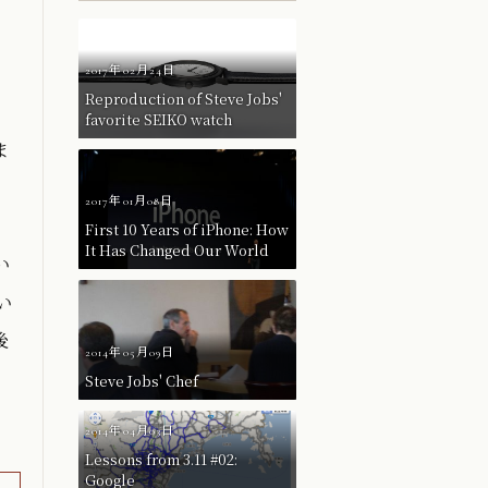
2017年02月24日
Reproduction of Steve Jobs'
favorite SEIKO watch
ま
2017年01月08日
First 10 Years of iPhone: How
It Has Changed Our World
い
い
後
2014年05月09日
Steve Jobs' Chef
2014年04月03日
Lessons from 3.11 #02:
Google