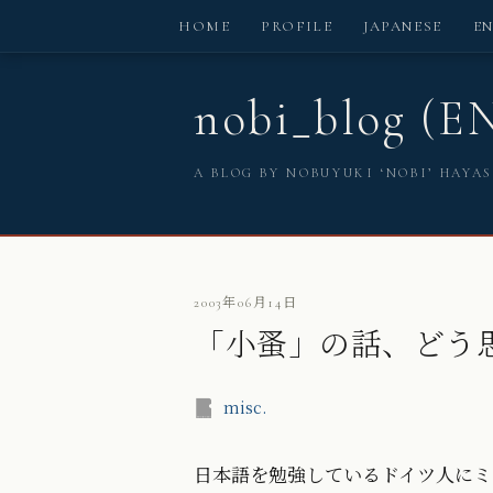
HOME
PROFILE
JAPANESE
E
nobi_blog (E
A BLOG BY NOBUYUKI ‘NOBI’ HAYA
2003年06月14日
「小蚤」の話、どう
misc.
日本語を勉強しているドイツ人にミ