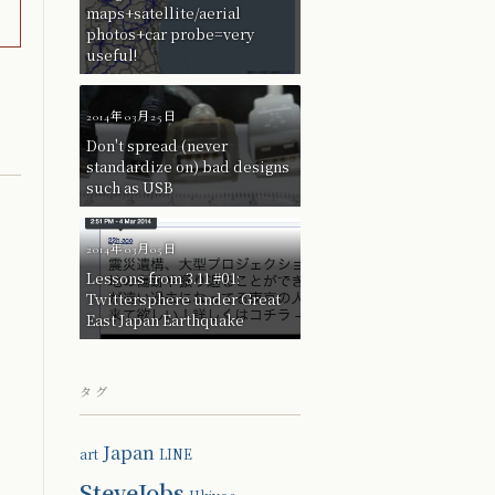
maps+satellite/aerial
photos+car probe=very
useful!
2014年03月25日
Don't spread (never
standardize on) bad designs
such as USB
2014年03月05日
Lessons from 3.11 #01:
Twittersphere under Great
East Japan Earthquake
タグ
Japan
art
LINE
SteveJobs