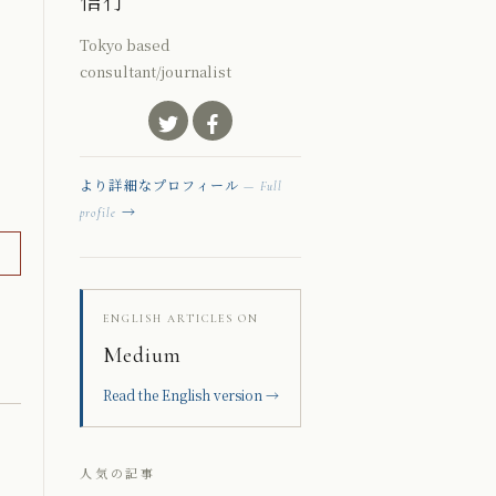
信行
Tokyo based
consultant/journalist
より詳細なプロフィール
— Full
→
profile
ENGLISH ARTICLES ON
Medium
Read the English version →
人気の記事