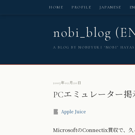
HOME
PROFILE
JAPANESE
E
nobi_blog (E
A BLOG BY NOBUYUKI ‘NOBI’ HAYA
2003年02月20日
PCエミュレーター掲
Apple Juice
MicrosoftのConnectix買収で、