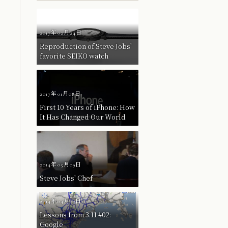
2017年02月24日
Reproduction of Steve Jobs'
favorite SEIKO watch
2017年01月08日
First 10 Years of iPhone: How
It Has Changed Our World
2014年05月09日
Steve Jobs' Chef
2014年04月03日
Lessons from 3.11 #02:
Google