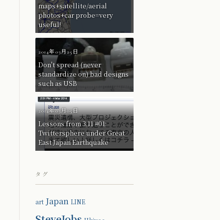
maps+satellite/aerial
photos+car probe=very
useful!
2014年03月25日
Don't spread (never
standardize on) bad designs
such as USB
2014年03月05日
Lessons from 3.11 #01:
Twittersphere under Great
East Japan Earthquake
タグ
Japan
art
LINE
SteveJobs