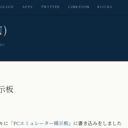
NGLISH
APPS
TWITTER
LINKEDIN
BOOKS
N)
SHI
示板
久々に
「PCエミュレーター掲示板
」に書き込みをしました