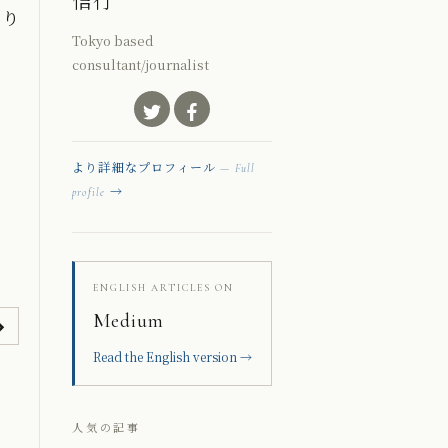
信行
そり
Tokyo based
consultant/journalist
より詳細なプロフィール
— Full
→
profile
ENGLISH ARTICLES ON
Medium
Read the English version →
人気の記事