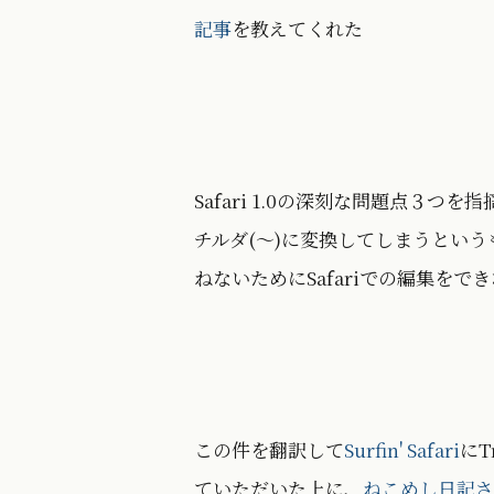
記事
を教えてくれた
Safari 1.0の深刻な問題点３
チルダ(〜)に変換してしまうという
ねないためにSafariでの編集を
この件を翻訳して
Surfin' Safari
にT
ていただいた上に、
ねこめし日記さ