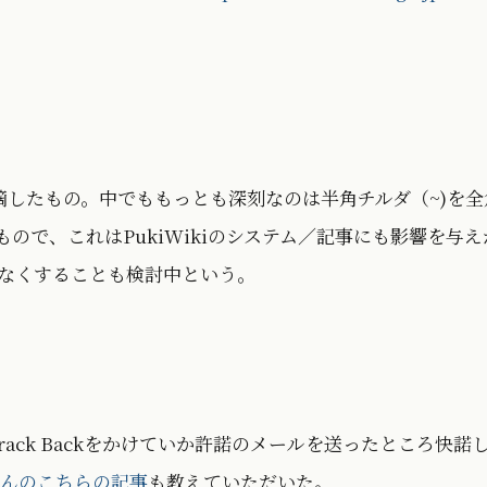
つを指摘したもの。中でももっとも深刻なのは半角チルダ（~)を全
もので、これはPukiWikiのシステム／記事にも影響を与え
できなくすることも検討中という。
rack Backをかけていか許諾のメールを送ったところ快諾
んのこちらの記事
も教えていただいた。