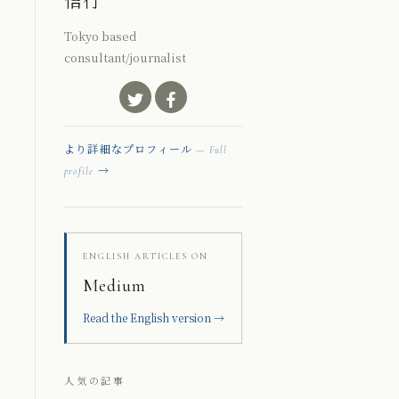
信行
Tokyo based
consultant/journalist
より詳細なプロフィール
— Full
→
profile
ENGLISH ARTICLES ON
Medium
Read the English version →
人気の記事