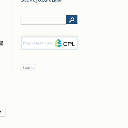
Ukiyoe
連