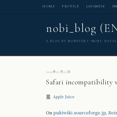
HOME
PROFILE
JAPANESE
E
nobi_blog (E
A BLOG BY NOBUYUKI ‘NOBI’ HAYA
2003年07月25日
Safari incompatibility 
Apple Juice
On
pukiwiki.sourceforge.jp
,
Rei