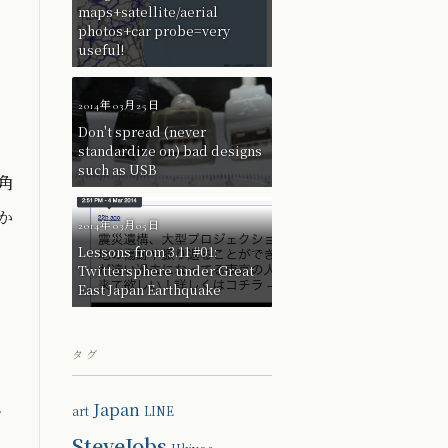
maps+satellite/aerial
photos+car probe=very
useful!
2014年03月25日
Don't spread (never
standardize on) bad designs
such as USB
角
か
2014年03月05日
Lessons from 3.11 #01:
Twittersphere under Great
East Japan Earthquake
タグ
し
Japan
art
LINE
SteveJobs