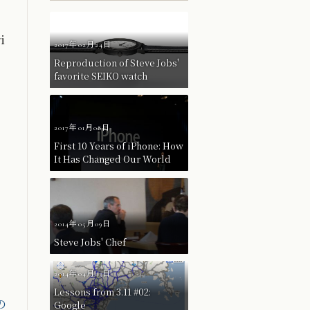
i
2017年02月24日
Reproduction of Steve Jobs'
favorite SEIKO watch
2017年01月08日
First 10 Years of iPhone: How
It Has Changed Our World
2014年05月09日
Steve Jobs' Chef
2014年04月03日
Lessons from 3.11 #02:
の
Google