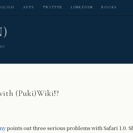
NGLISH
APPS
TWITTER
LINKEDIN
BOOKS
N)
SHI
with (Puki)Wiki!?
my
points out three serious problems with Safari 1.0. S