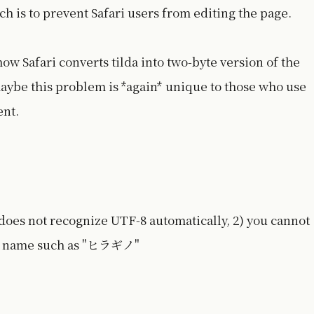
ch is to prevent Safari users from editing the page.
how Safari converts tilda into two-byte version of the
 maybe this problem is *again* unique to those who use
ent.
 does not recognize UTF-8 automatically, 2) you cannot
ese name such as "ヒラギノ"