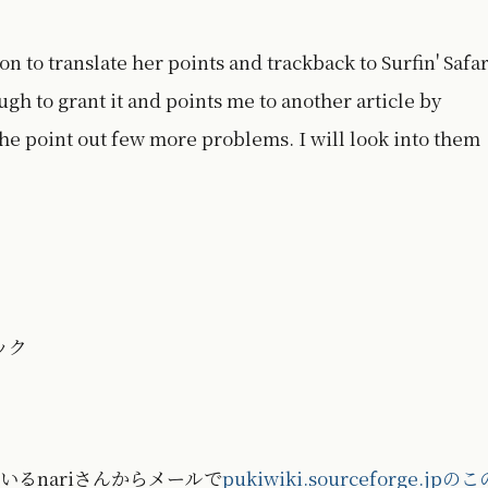
n to translate her points and trackback to Surfin' Safar
ugh to grant it and points me to another article by
e point out few more problems. I will look into them
ック
るnariさんからメールで
pukiwiki.sourceforge.jpのこ